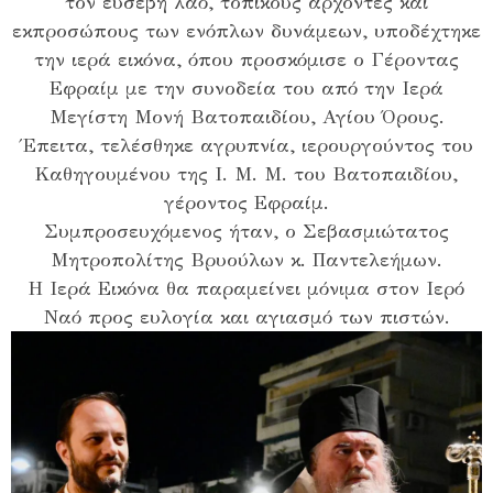
τον ευσεβή λαό, τοπικούς άρχοντες και
εκπροσώπους των ενόπλων δυνάμεων, υποδέχτηκε
την ιερά εικόνα, όπου προσκόμισε ο Γέροντας
Εφραίμ με την συνοδεία του από την Ιερά
Μεγίστη Μονή Βατοπαιδίου, Αγίου Όρους.
Έπειτα, τελέσθηκε αγρυπνία, ιερουργούντος του
Καθηγουμένου της Ι. Μ. Μ. του Βατοπαιδίου,
γέροντος Εφραίμ.
Συμπροσευχόμενος ήταν, ο Σεβασμιώτατος
Μητροπολίτης Βρυούλων κ. Παντελεήμων.
Η Ιερά Εικόνα θα παραμείνει μόνιμα στον Ιερό
Ναό προς ευλογία και αγιασμό των πιστών.