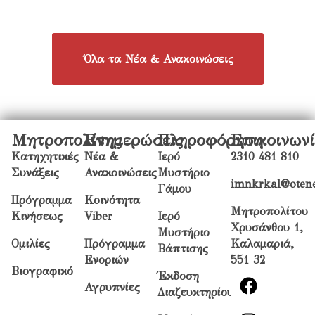
Όλα τα Νέα & Ανακοινώσεις
Μητροπολίτης
Ενημερώσεις
Πληροφόρηση
Επικοινων
Κατηχητικές
Νέα &
Ιερό
2310 481 810
Συνάξεις
Ανακοινώσεις
Μυστήριο
imnkrkal@otene
Γάμου
Πρόγραμμα
Κοινότητα
Μητροπολίτου
Κινήσεως
Viber
Ιερό
Χρυσάνθου 1,
Μυστήριο
Ομιλίες
Πρόγραμμα
Καλαμαριά,
Βάπτισης
Ενοριών
551 32
Βιογραφικό
Έκδοση
Αγρυπνίες
Διαζευκτηρίου